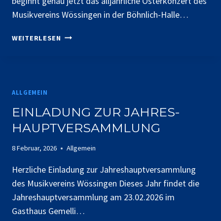
beginnt genau jetzt das alljährliche Osterkonzert des
Musikvereins Wössingen in der Böhnlich-Halle…
O
WEITERLESEN
S
T
E
R
K
ALLGEMEIN
O
EINLADUNG ZUR JAHRES-
N
HAUPTVERSAMMLUNG
Z
E
8 Februar, 2026
Allgemein
R
T
Herzliche Einladung zur Jahreshauptversammlung
2
des Musikvereins Wössingen Dieses Jahr findet die
0
2
Jahreshauptversammlung am 23.02.2026 im
6
Gasthaus Gemelli…