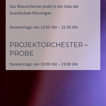
N
Das Blasorchester probt in der Aula der
B
Grundschule Wössingen
L
Ä
S
Donnerstags von 19:30 Uhr – 21:30 Uhr
E
R
K
PROJEKTORCHESTER –
L
PROBE
A
S
S
Donnerstags von 18:00 Uhr – 19:00 Uhr
E